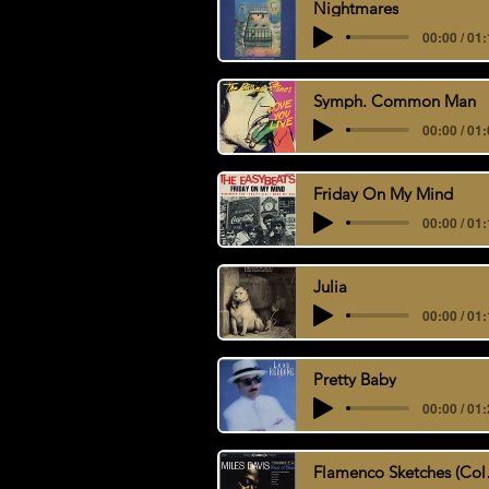
Nightmares
00:00 / 01
Symph. Common Man
00:00 / 01
Friday On My Mind
00:00 / 01
Julia
00:00 / 01
Pretty Baby
00:00 / 01
Flame