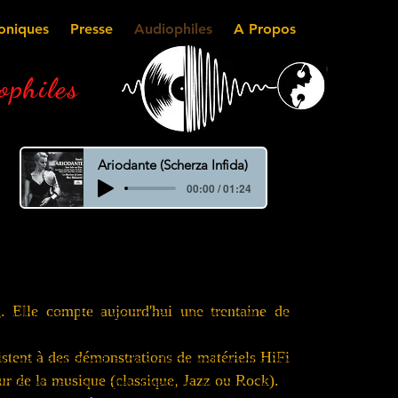
oniques
Presse
Audiophiles
A Propos
philes
e
Ariodante (Scherza Infida)
00:00 / 01:24
. Elle compte aujourd'hui une trentaine de
trasbourg. Elle compte aujourd'hui une
3.
istent à des démonstrations de matériels HiFi
embres assistent à des démonstrations de
ur de la musique (classique, Jazz ou Rock).
onférences sur des thèmes autour de la