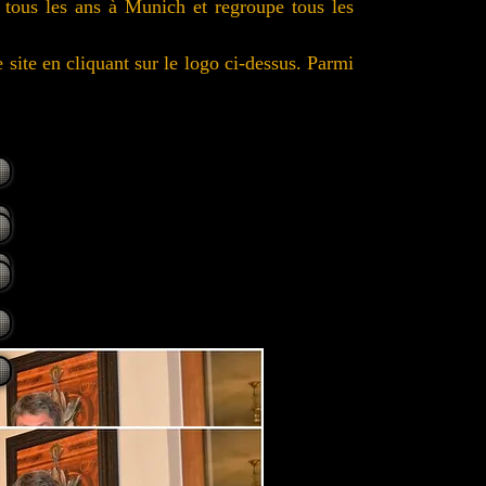
 tous les ans à Munich et regroupe tous les
éroule tous les ans à Munich et regroupe
site en cliquant sur le logo ci-dessus. Parmi
 site en cliquant sur le logo ci-dessus.
e les présenter.
jours vraie.