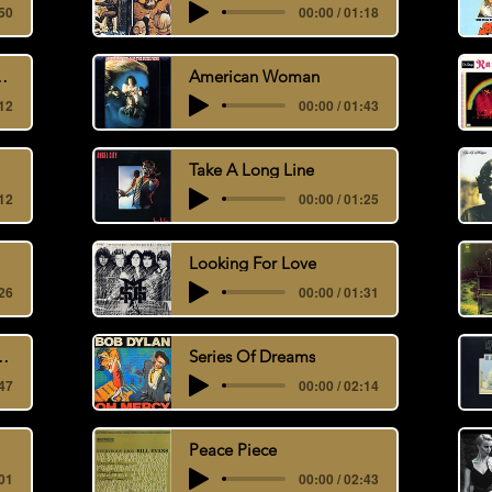
:50
00:00 / 01:18
s (Cannonball)
American Woman
:12
00:00 / 01:43
Take A Long Line
:12
00:00 / 01:25
Looking For Love
:26
00:00 / 01:31
 New Rising Sun
Series Of Dreams
:47
00:00 / 02:14
Peace Piece
:01
00:00 / 02:43