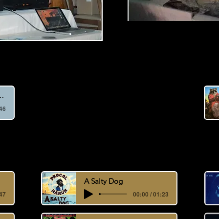
 with Myself Again
"Listen To This"
:46
extraits de morceaux illustrant tous les disques figuran
A Salty Dog
:47
00:00 / 01:23