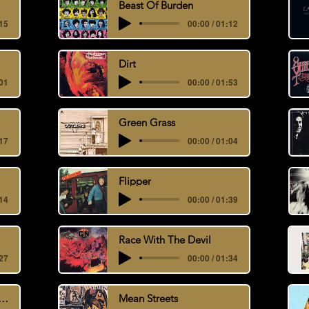
Beast Of Burden
:15
00:00 / 01:12
Dirt
:01
00:00 / 01:53
Green Grass
:17
00:00 / 01:04
Flipper
:14
00:00 / 01:39
Race With The Devil
:27
00:00 / 01:34
nco Sketches (Coltrane)
Mean Streets