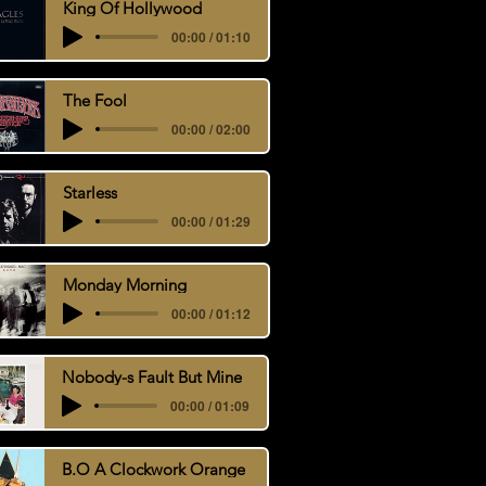
King Of Hollywood
00:00 / 01:10
The Fool
00:00 / 02:00
Starless
00:00 / 01:29
Monday Morning
00:00 / 01:12
Nobody-s Fault But Mine
00:00 / 01:09
B.O A Clockwork Orange