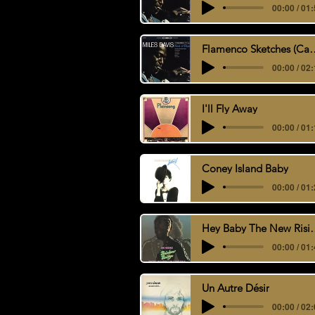
00:00 / 01
Flamenco Sketche
00:00 / 02
I'll Fly Away
00:00 / 01
Coney Island Baby
00:00 / 01
Hey Baby The
00:00 / 01
Un Autre Désir
00:00 / 02