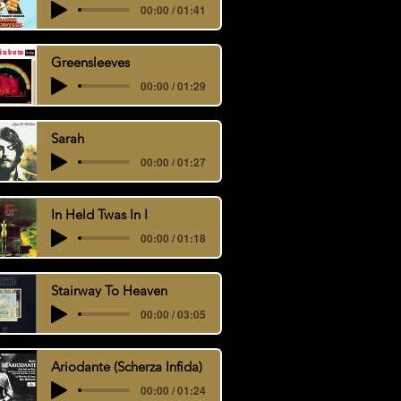
00:00 / 01:41
Greensleeves
00:00 / 01:29
Sarah
00:00 / 01:27
In Held Twas In I
00:00 / 01:18
Stairway To Heaven
00:00 / 03:05
Ariodante (Scherza Infida)
00:00 / 01:24