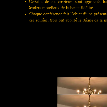
Certains de ces créateurs sont approchés l
musique (classique, Jazz ou Rock).
leaders mondiaux de la haute fidélité.
Certains de ces créateurs sont approchés
Chaque conférence fait l’objet d’une présent
tous les leaders mondiaux de la haute fid
ces soirées, trois ont abordé le thème de la
Chaque conférence fait l’objet d’une pr
Parmi ces soirées, quatre ont abordé le 
Petit clin d'oeil : Un MELOMANE est for