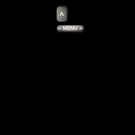
>
= MENU =