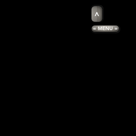
>
= MENU =