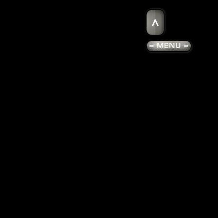
>
= MENU =