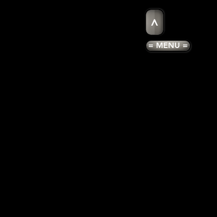
>
= MENU =