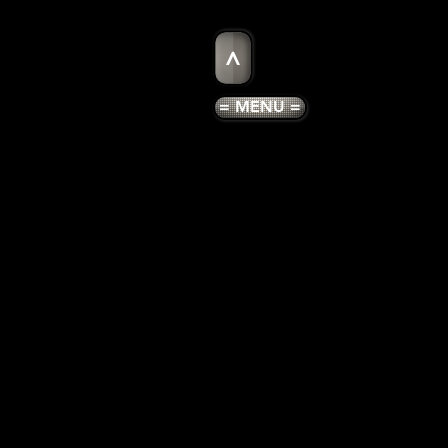
>
= MENU =