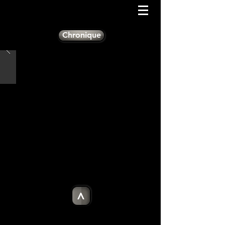
Chronique
>