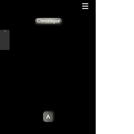
Chronique
>