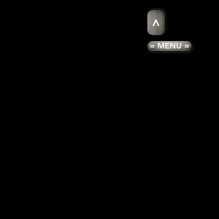
>
= MENU =