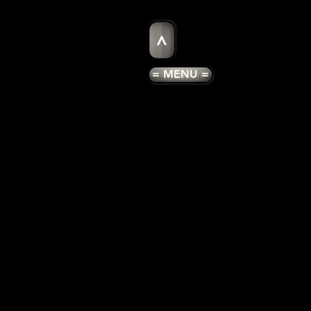
>
= MENU =