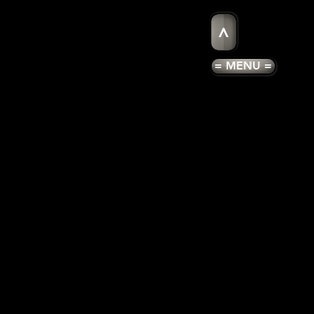
>
= MENU =