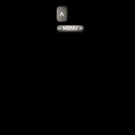
>
= MENU =