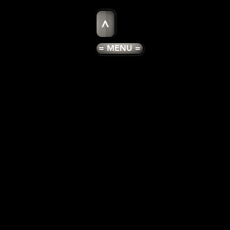
>
= MENU =