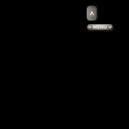
>
= MENU =