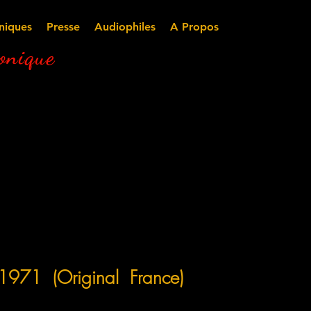
niques
Presse
Audiophiles
A Propos
nique
1 (Original France)