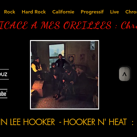
Rock
Hard Rock
Californie
Progressif
Live
Chro
CACE A MES OREILLES : Chro
>
EE HOOKER - HOOKER N' HEAT : 197