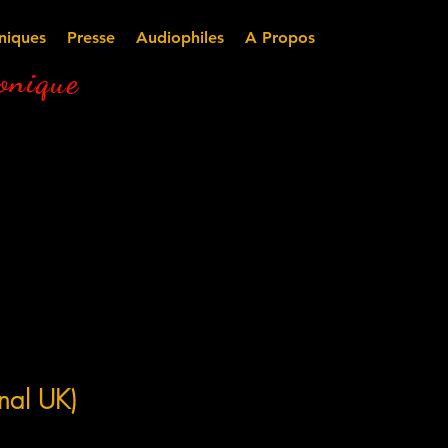
niques
Presse
Audiophiles
A Propos
nique
al UK)