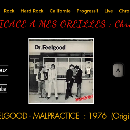
Rock
Hard Rock
Californie
Progressif
Live
Chro
CACE A MES OREILLES : Chro
>
GOOD - MALPRACTICE : 1976 (Origin