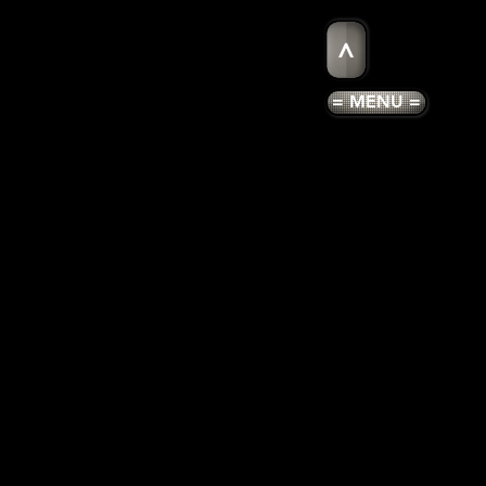
>
= MENU =