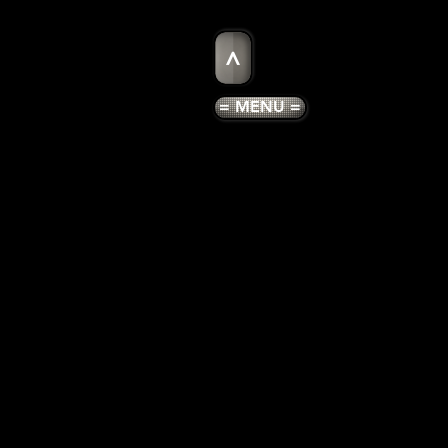
>
= MENU =