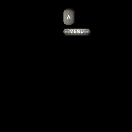
>
= MENU =