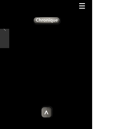
Chronique
>