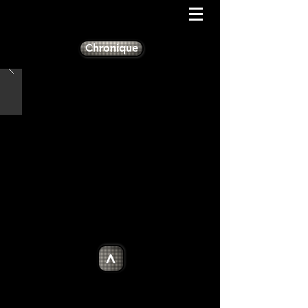
Chronique
>