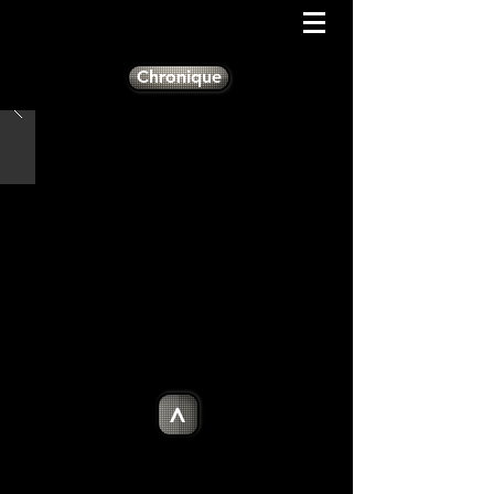
Chronique
>