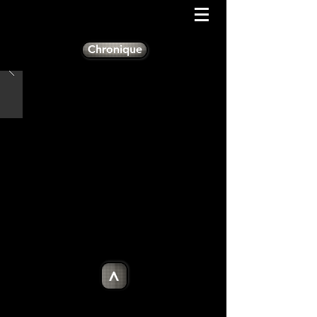
Chronique
>